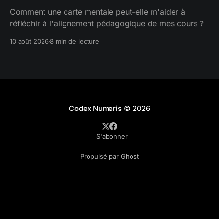
l'élève au collégial 
face à l'IA
Comment une carte mentale peut-elle m'aider à
En ligne
réfléchir à l'alignement pédagogique de mes cours ?
Specifications Grading: 
10 août 2026
8 min de lecture
Restoring Rigor, Motivating Students, and Saving 
Faculty Time.
Quand la note devient 
constructive : Évaluer pour certifier et soutenir les 
Codex Numeris
© 2026
apprentissages.
La motivation à apprendre en 
S'abonner
milieu scolaire
Propulsé par Ghost