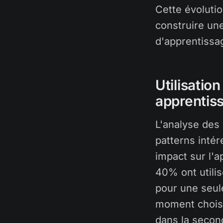
Cette évoluti
construire un
d'apprentissag
Utilisatio
apprentis
L'analyse des
patterns intér
impact sur l'a
40% ont utilis
pour une seule
moment choisi
dans la secon