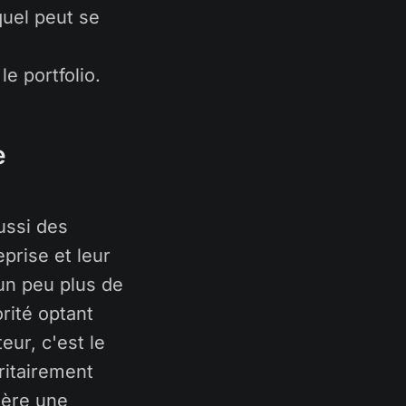
quel peut se
e portfolio.
e
ussi des
eprise et leur
 un peu plus de
rité optant
eur, c'est le
ritairement
gère une