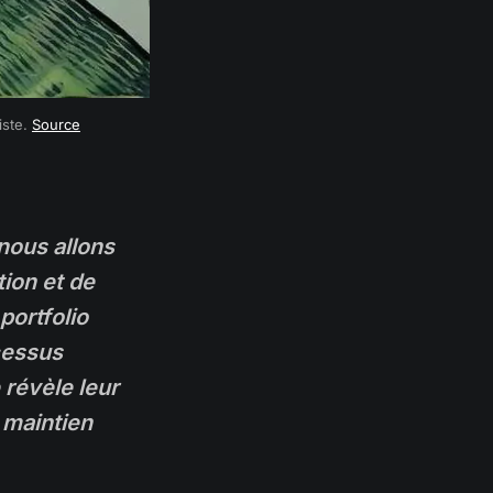
iste. 
Source
 nous allons
ion et de
portfolio
ocessus
 révèle leur
 maintien