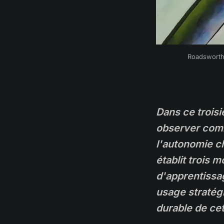
Roadsworth
Dans ce troisiè
observer comm
l'autonomie ch
établit trois 
d'apprentissag
usage stratégi
durable de ce