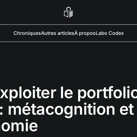
Chroniques
Autres articles
À propos
Labo Codex
xploiter le portfoli
 : métacognition et
nomie