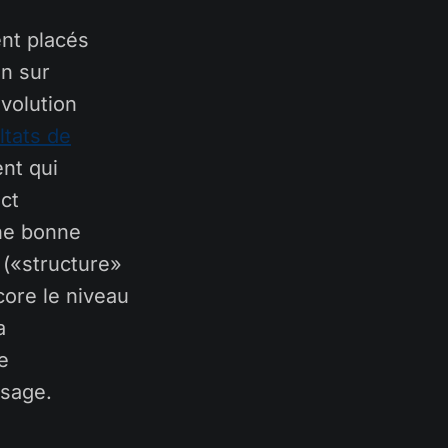
ent placés
on sur
volution
ltats de
nt qui
ct
une bonne
 («structure»
core le niveau
a
e
sage.