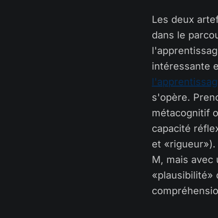
Les deux artef
dans le parcou
l'apprentissa
intéressante 
l'apprentissa
s'opère. Pren
métacognitif 
capacité réfle
et «rigueur»).
M, mais avec 
«plausibilité»
compréhension