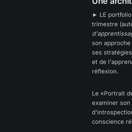
Une archit
► LE portfolio
trimestre (aut
d'apprentissa
son approche 
ses stratégie
et de l'appre
réflexion.
Le «Portrait de
examiner son r
d'introspecti
conscience réf