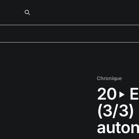
Chronique
20‣ E
(3/3)
auto