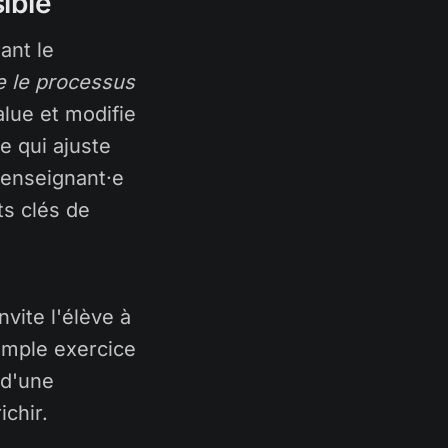
ible
ant le
le le processus
lue et modifie
e qui ajuste
'enseignant·e
ts clés de
nvite l'élève à
simple exercice
 d'une
ichir.