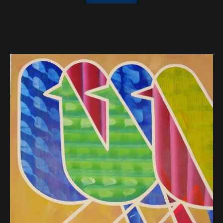
35‣ Considérer la neuroatypie en 
Quand la note devient 
classe
 — Sortir de l'élève « moyen »
constructive : Évaluer pour certifier et soutenir les 
apprentissages
Pour l'évaluation :
The knowledge 
29‣ Évaluer la qualité de 
illusion: Why we never think alone.
l'apprentissage
 — Évaluer autrement 
une intelligence élargie
Pour la pensée vigilante :
Teaching for wisdom, intelligence, 
creativity, and success
8‣ Développer une pensée vigilante
 — 
Les capacités humaines à cultiver
Adaptive intelligence.