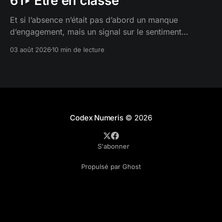
61‣ Être en classe
dans les enjeux systémiques 
contemporains
Et si l’absence n’était pas d’abord un manque
d’engagement, mais un signal sur le sentiment
Pour cultiver des communautés de pratique :
d’appartenance ?
03 août 2026
10 min de lecture
45‣ Cultiver un espace de réflexion et 
de pratique
 - Documente l'émergence 
d'écosystèmes d'échanges entre 
enseignant·es innovant·es et les 
conditions nécessaires au développement 
Codex Numeris
© 2026
d'une communauté éducative résiliente
S'abonner
Propulsé par Ghost